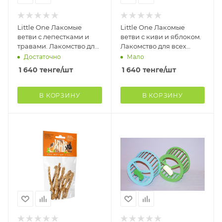
Little One Лакомые
Little One Лакомые
ветви с лепестками и
ветви с киви и яблоком.
травами. Лакомство для
Лакомство для всех
всех видов грызунов
видов грызунов (6шт/
Достаточно
Мало
(6шт/кор)
кор)
1 640
тенге
/шт
1 640
тенге
/шт
В КОРЗИНУ
В КОРЗИНУ