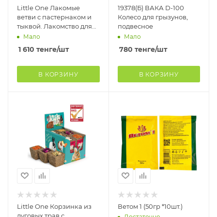
Little One Лакомые
19378(Б) ВАКА D-100
ветви с пастернаком и
Колесо для грызунов,
тыквой. Лакомство для
подвесное
всех видов грызунов
Мало
Мало
(6шт/кор)
1 610
тенге
/шт
780
тенге
/шт
В КОРЗИНУ
В КОРЗИНУ
Little One Корзинка из
Ветом 1 (50гр *10шт.)
луговых трав с
Достаточно