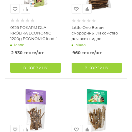
0126 POKARM DLA
Little One Ветви
KRÓLIKA ECONOMIC
смородины. Лакомство
1200g ECONOMIC food for
для всех видов
rabbit 1200g
грызунов,пакет, 50 г
Мало
Мало
(8шт)
2 930
тенге
/шт
960
тенге
/шт
В КОРЗИНУ
В КОРЗИНУ