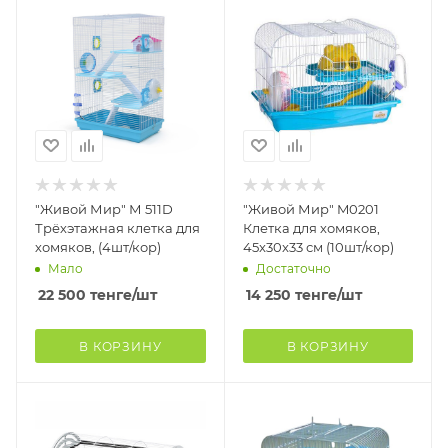
"Живой Мир" М 511D
"Живой Мир" M0201
Трёхэтажная клетка для
Клетка для хомяков,
хомяков, (4шт/кор)
45x30x33 см (10шт/кор)
Мало
Достаточно
22 500
тенге
/шт
14 250
тенге
/шт
В КОРЗИНУ
В КОРЗИНУ