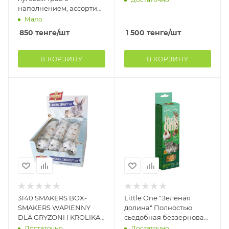
наполнением, ассорти
(пастернак,цукини,
Мало
морковь, яблоко (12шт)
850
тенге
/шт
1 500
тенге
/шт
В КОРЗИНУ
В КОРЗИНУ
3140 SMAKERS BOX-
Little One "Зеленая
SMAKERS WAPIENNY
долина" Полностью
DLA GRYZONI I KROLIKA
сьедобная беззерновая
12szt/box
палочка для
Достаточно
Достаточно