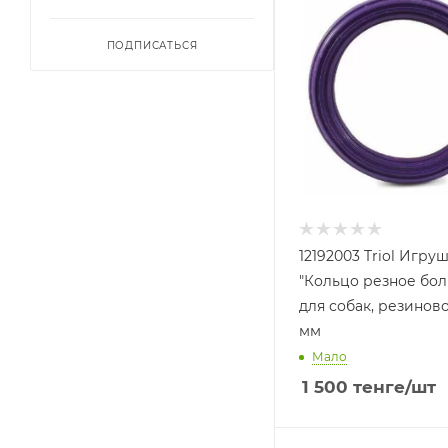
ПОДПИСАТЬСЯ
12192003 Triol Игру
"Кольцо резное бо
для собак, резиново
мм
Мало
1 500
тенге
/шт