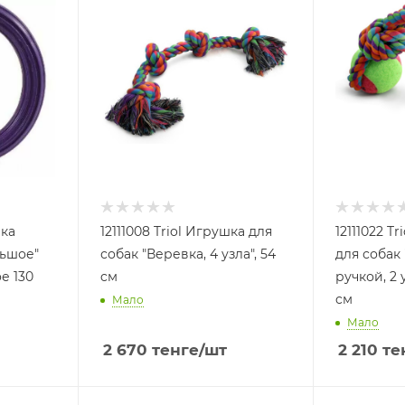
шка
12111008 Triol Игрушка для
12111022 T
льшое"
собак "Веревка, 4 узла", 54
для собак
е 130
cм
ручкой, 2 
cм
Мало
Мало
2 670
тенге
/шт
2 210
те