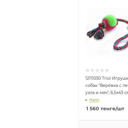
12111030 Triol Игруш
собак "Верёвка с пе
узла и мяч", 6,5x43 с
Мало
1 560
тенге
/шт