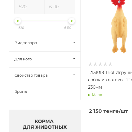
520
6 110
Вид товара
Для кого
12151018 Triol Игруш
Свойство товара
собак из латекса "П
230мм
Бренд
Мало
2 150
тенге
/шт