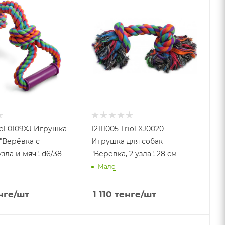
riol 0109XJ Игрушка
12111005 Triol XJ0020
 "Верёвка с
Игрушка для собак
узла и мяч", d6/38
"Веревка, 2 узла", 28 см
Мало
нге
/шт
1 110
тенге
/шт