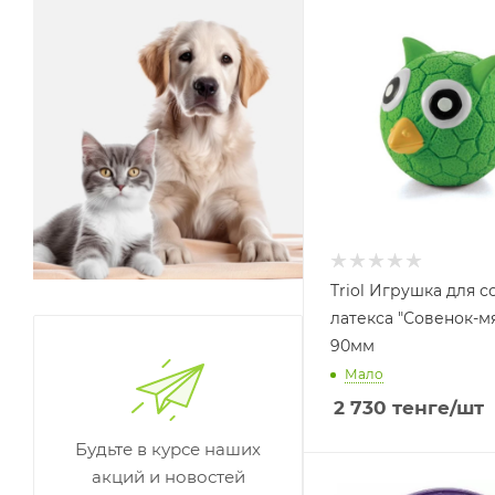
Triol Игрушка для с
латекса "Совенок-мя
90мм
Мало
2 730
тенге
/шт
Будьте в курсе наших
акций и новостей