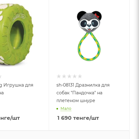
ng Игрушка для
sh-08131 Дразнилка для
на
собак "Пандочка" на
плетеном шнуре
Мало
нге
/шт
1 690
тенге
/шт