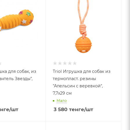
Triol Игрушка для собак из
антель Звезды",
термопласт. резины
"Апельсин с веревкой",
7,7x29 см
Мало
нге
/шт
3 580
тенге
/шт