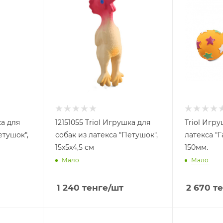
ка для
12151055 Triol Игрушка для
Triol Игрушка для собак, из
етушок",
собак из латекса "Петушок",
латекса "Г
15x5x4,5 см
150мм.
Мало
Мало
1 240
тенге
/шт
2 670
те