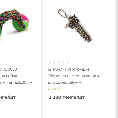
iol XJ0050
12111047 Triol Игрушка
ля собак
"Веревка плетеная косичка"
2 мяча", 6,5x20 см
для собак, 380мм
Мало
нге
/шт
2 280
тенге
/шт