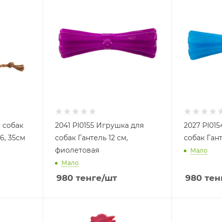
 собак
2041 PI0155 Игрушка для
2027 PI01
6, 35см
собак Гантель 12 см,
собак Гант
фиолетовая
Мало
Мало
980
тенге
/шт
980
тен