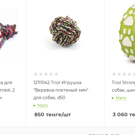
ка для
12111042 Triol Игрушка
Triol Stro
тлей, 2
"Веревка-плетеный мяч"
собак, ши
м
для собак, d50
Мало
Мало
850
тенге
/шт
3 060
те