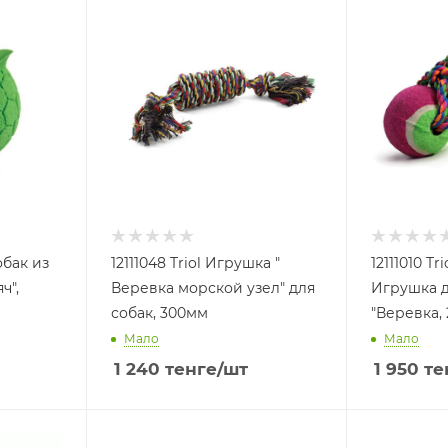
обак из
12111048 Triol Игрушка "
12111010 Tr
ч",
Веревка морской узел" для
Игрушка д
собак, 300мм
"Веревка, 
Мало
Мало
1 240
тенге
/шт
1 950
те