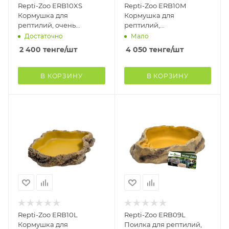
Repti-Zoo ERB10XS
Repti-Zoo ERB10M
Кормушка для
Кормушка для
рептилий, очень
рептилий,
маленькая,
средняя(Китай)
Достаточно
Мало
11x9x3см(Китай)
2 400
тенге
/шт
4 050
тенге
/шт
В КОРЗИНУ
В КОРЗИНУ
Repti-Zoo ERB10L
Repti-Zoo ERB09L
Кормушка для
Поилка для рептилий,