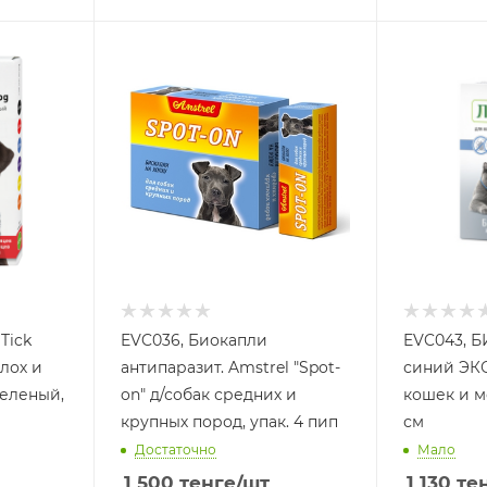
 Tick
EVC036, Биокапли
EVC043, 
лох и
антипаразит. Amstrel "Spot-
синий ЭК
зеленый,
on" д/собак средних и
кошек и м
крупных пород, упак. 4 пип
см
Достаточно
Мало
1 500
тенге
/шт
1 130
те