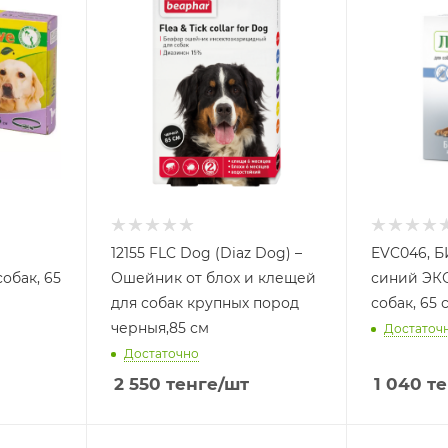
12155 FLC Dog (Diaz Dog) –
EVC046, 
обак, 65
Ошейник от блох и клещей
синий ЭК
для собак крупных пород
собак, 65 
черныя,85 см
Достаточ
Достаточно
2 550
тенге
/шт
1 040
те