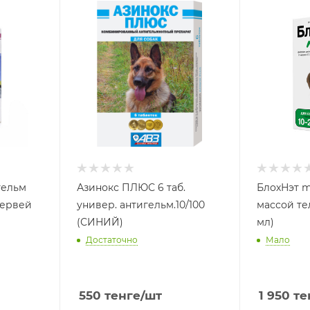
Азинокс ПЛЮС 6 таб.
БлохНэт m
червей
универ. антигельм.10/100
массой тел
(СИНИЙ)
мл)
Достаточно
Мало
550
тенге
/шт
1 950
те