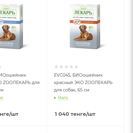
БИОошейник
EVC045, БИОошейник
О ZOOЛЕКАРЬ для
красный ЭКО ZOOЛЕКАРЬ
см
для собак, 65 см
но
Мало
нге
/шт
1 040
тенге
/шт