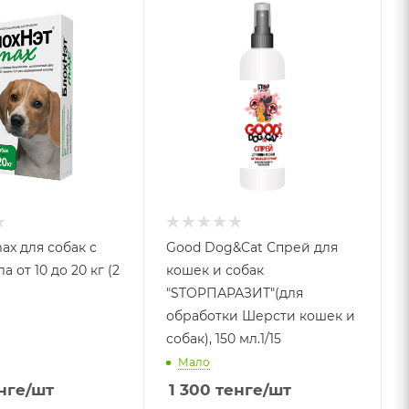
ax для собак с
Good Dog&Cat Спрей для
а от 10 до 20 кг (2
кошек и собак
"STOPПАРАЗИТ"(для
обработки Шерсти кошек и
собак), 150 мл.1/15
Мало
нге
/шт
1 300
тенге
/шт