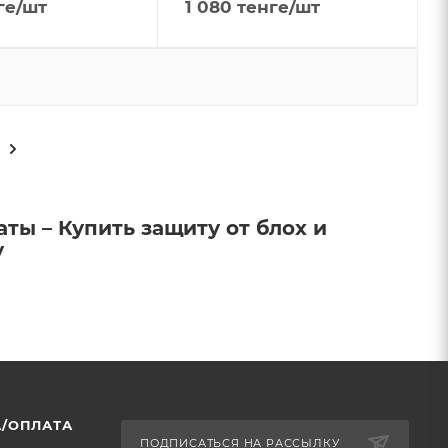
ге
/шт
1 080
тенге
/шт
аты – Купить защиту от блох и
у
/ОПЛАТА
ПОДПИСАТЬСЯ НА РАССЫЛКУ