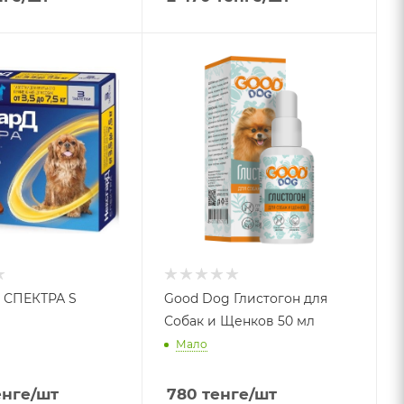
 СПЕКТРА S
Good Dog Глистогон для
Собак и Щенков 50 мл
Мало
нге
/шт
780
тенге
/шт