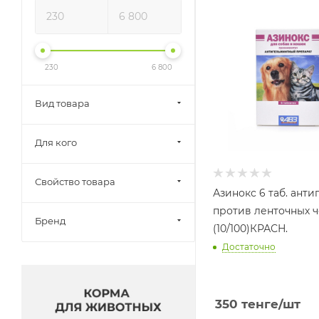
230
6 800
Вид товара
Для кого
Свойство товара
Азинокс 6 таб. антигельм
против ленточных 
Бренд
(10/100)КРАСН.
Достаточно
350
тенге
/шт