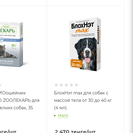
БИОошейник
БлохНэт max для собак с
О ZOOЛЕКАРЬ для
массой тела от 30 до 40 кг
елких собак, 35
(4 мл)
Мало
нге
/шт
2 470
тенге
/шт