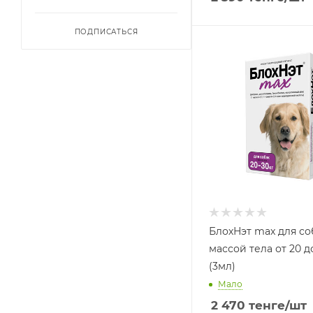
ПОДПИСАТЬСЯ
БлохНэт max для со
массой тела от 20 д
(3мл)
Мало
2 470
тенге
/шт