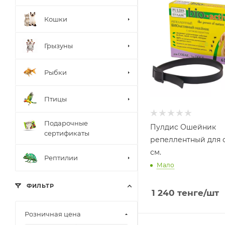
Кошки
Грызуны
Рыбки
Птицы
Подарочные
Пулдис Ошейник
сертификаты
репеллентный для с
см.
Рептилии
Мало
ФИЛЬТР
1 240
тенге
/шт
Розничная цена