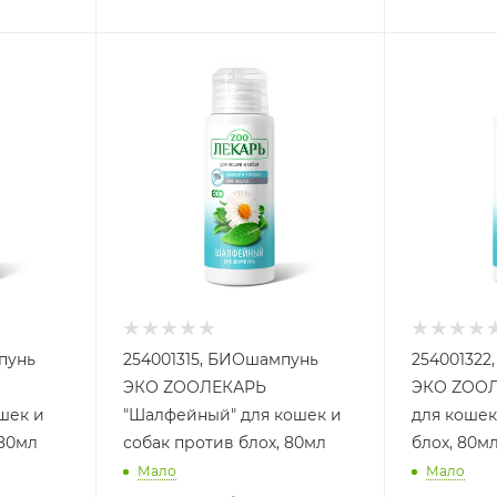
пунь
254001315, БИОшампунь
254001322
ЭКО ZOOЛЕКАРЬ
ЭКО ZOOЛ
шек и
"Шалфейный" для кошек и
для кошек
 80мл
собак против блох, 80мл
блох, 80м
Мало
Мало