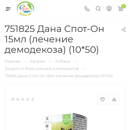
0
751825 Дана Спот-Он
15мл (лечение
демодекоза) (10*50)
—
—
—
Главная
Каталог
Собаки
—
Защита от блох, клещей и гельминтов
751825 Дана Спот-Он 15мл (лечение демодекоза) (10*50)