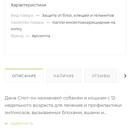
Характеристики
Вид товара
—
Защита от блох, клещей и гельмитов
Свойство товара
—
Капли инсектоакарицидные на
холку
Бренд
—
Apicenna
ОПИСАНИЕ
НАЛИЧИЕ
ОТЗЫВЫ
К
Дана Спот-он назначают собакам и кошкам с 12-
недельного возраста для лечения и профилактики
энтомозов, вызываемых блохами, вшами и
власоедами, акарозов, вызываемых
саркоптоидными, иксодовыми и демодекозными