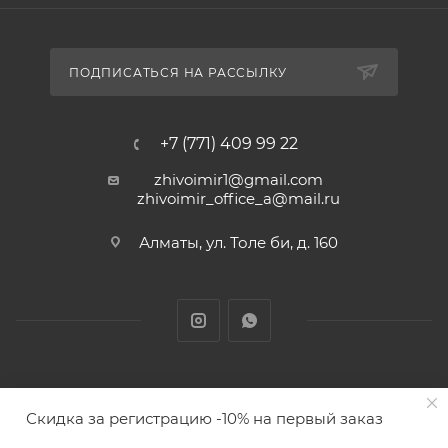
ПОДПИСАТЬСЯ НА РАССЫЛКУ
+7 (771) 409 99 22
zhivoimir1@gmail.com
zhivoimir_office_a@mail.ru
Алматы, ул. Толе би, д. 160
Zhivoimir.kz 2026 © – Интернет-зоомагазин для питомцев и
Скидка за регистрацию -10% на первый заказ
животных с доставкой товаров по Алматы и Казахстану
ПОД ЗАКАЗ