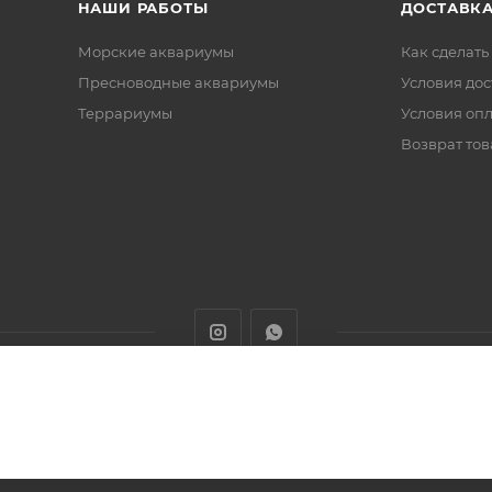
НАШИ РАБОТЫ
ДОСТАВКА
Морские аквариумы
Как сделать
Пресноводные аквариумы
Условия дос
Террариумы
Условия оп
Возврат тов
животных с доставкой товаров по Алматы и Казахстану