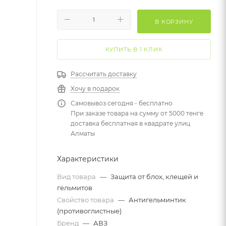
В КОРЗИНУ
КУПИТЬ В 1 КЛИК
Рассчитать доставку
Хочу в подарок
Самовывоз сегодня - бесплатно
При заказе товара на сумму от 5000 тенге
доставка бесплатная в квадрате улиц
Алматы
Характеристики
Вид товара
—
Защита от блох, клещей и
гельмитов
Свойство товара
—
Антигельминтик
(противоглистные)
Бренд
—
АВЗ