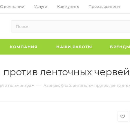
О компании
Услуги
Как купить
Производители
КОМПАНИЯ
НАШИ РАБОТЫ
БРЕНД
м против ленточных червей
—
ей и гельминтов
Азинокс 6 таб. антигельм против ленточных