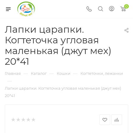
0
Лапки царапки.
Когтеточка угловая
маленькая (джут мех)
20*41
—
—
—
Главная
Каталог
Кошки
Когтеточки, лежанки
—
Лапки царапки. Когтеточка угловая маленькая (джут мех)
20*41