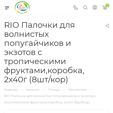
0
RIO Палочки для
волнистых
попугайчиков и
экзотов с
тропическими
фруктами,коробка,
2х40г (8шт/кор)
—
—
—
—
Главная
Каталог
Птицы
Лакомства
RIO Палочки для волнистых попугайчиков и экзотов с
тропическими фруктами,коробка, 2х40г (8шт/кор)