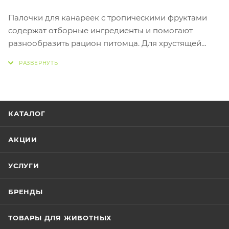
Палочки для канареек с тропическими фруктами
содержат отборные ингредиенты и помогают
разнообразить рацион питомца. Для хрустящей
консистенции палочки выпекаются в печах по
технологии бережного запекания, которая
сохраняет все полезные свойства продукта.
Основа лакомства – буковый стержень, который
служит отличным инструментом для стачивания
КАТАЛОГ
клюва. Палочки могут занять питомца на долгое
время, а также станут удобным инструментом для
АКЦИИ
игр и дрессировки.
В упаковке имеется съёмный̆ держатель
УСЛУГИ
оригинальной̆ формы, который позволит удобно
закрепить палочку с учетом размера птица и клетки.
БРЕНДЫ
Использовать съемный держатель можно и в
дальнейшем, закрепляя с его помощью фрукты,
ТОВАРЫ ДЛЯ ЖИВОТНЫХ
овощи и другие продукты.