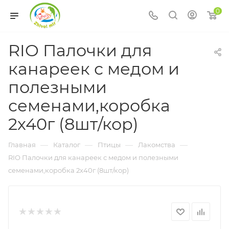
0
RIO Палочки для
канареек с медом и
полезными
семенами,коробка
2х40г (8шт/кор)
—
—
—
—
Главная
Каталог
Птицы
Лакомства
RIO Палочки для канареек с медом и полезными
семенами,коробка 2х40г (8шт/кор)