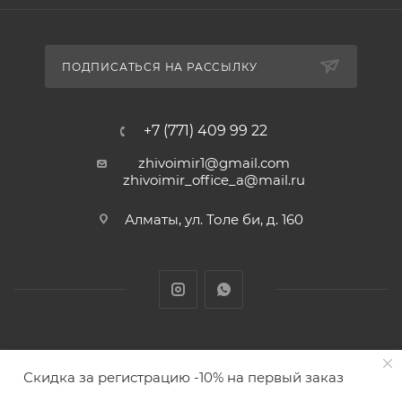
ПОДПИСАТЬСЯ НА РАССЫЛКУ
+7 (771) 409 99 22
zhivoimir1@gmail.com
zhivoimir_office_a@mail.ru
Алматы, ул. Толе би, д. 160
Zhivoimir.kz 2026 © – Интернет-зоомагазин для питомцев и
Скидка за регистрацию -10% на первый заказ
животных с доставкой товаров по Алматы и Казахстану
ПОД ЗАКАЗ