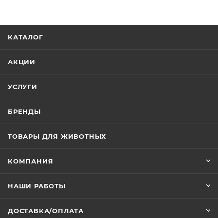
Материал: стекло
Мощность: 50Вт
КАТАЛОГ
Создают точку нагрева в террариуме, стимулируют
естественное поведение животных в террариуме. Не
АКЦИИ
раздражают глаза.
УСЛУГИ
БРЕНДЫ
ТОВАРЫ ДЛЯ ЖИВОТНЫХ
КОМПАНИЯ
НАШИ РАБОТЫ
ДОСТАВКА/ОПЛАТА