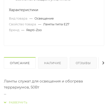
Характеристики
Вид товара
—
Освещение
Свойство товара
—
Лампы типа Е27
Бренд
—
Repti-Zoo
ОПИСАНИЕ
НАЛИЧИЕ
ОТЗЫВЫ
К
Лампы служат для освещения и обогрева
террариумов, 50Вт
Основные характеристики
Размеры: d63 мм