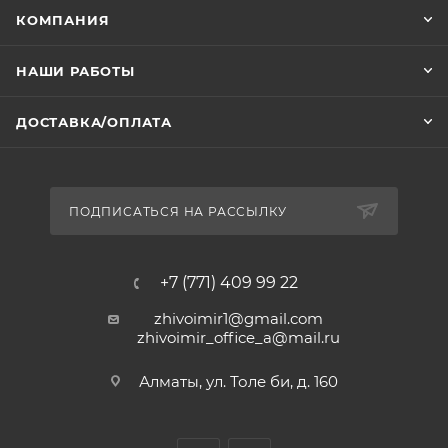
нагревая всю поверхность или ее часть, если
КОМПАНИЯ
выбрать коврик меньшего размера.
НАШИ РАБОТЫ
ДОСТАВКА/ОПЛАТА
ПОДПИСАТЬСЯ НА РАССЫЛКУ
+7 (771) 409 99 22
zhivoimir1@gmail.com
zhivoimir_office_a@mail.ru
Алматы, ул. Толе би, д. 160