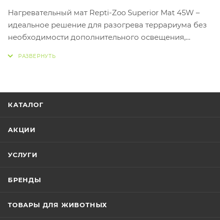
Нагревательный мат Repti-Zoo Superior Mat 45W –
идеальное решение для разогрева террариума без
необходимости дополнительного освещения,
которое может чрезмерно напрягать некоторых
тропических животных.
Коврик равномерно прогревает всю поверхность
подложки. Коврик устойчив к механическим
КАТАЛОГ
повреждениям и воздействию воды. В набор входят
клейкие ножки, позволяющие правильно
АКЦИИ
установить коврик под террариум. Нагревательные
маты, предназначенные для террариумов,
УСЛУГИ
чрезвычайно эффективны. 86 % тепла, выделяемого
матом, излучается в вертикальном направлении
БРЕНДЫ
непосредственно в нагретый террариум.
Нагревательный коврик Repti-Zoo обеспечивает
ТОВАРЫ ДЛЯ ЖИВОТНЫХ
равномерное распределение тепла в террариуме,