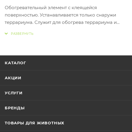
Обогревательный элемент с клеящейся
поверхностью. Устанавливается только снаружи
террариума. Служит для обогрева террариума и
стимуляции аппетита у рептилий.
Характеристики: 650х280 мм, 35Вт
Материал/состав: пластик
КАТАЛОГ
АКЦИИ
УСЛУГИ
БРЕНДЫ
ТОВАРЫ ДЛЯ ЖИВОТНЫХ