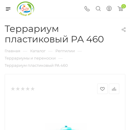
0
Террариум
пластиковый PA 460
—
—
—
Главная
Каталог
Рептилии
—
Террариумы и переноски
Террариум пластиковый PA 460