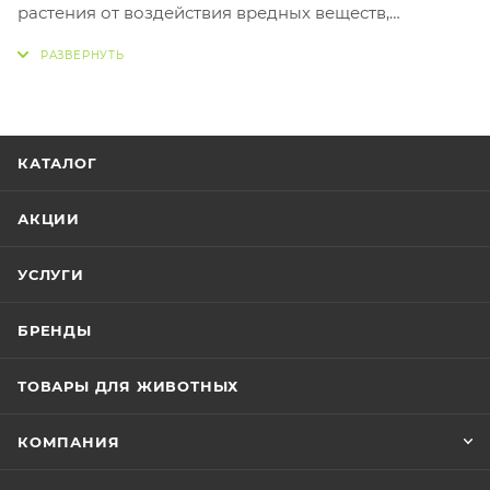
растения от воздействия вредных веществ,
содержащихся в воде. Усовершенствованный
комплекс витамина В еще более эффективно
способствует снижению стресса, которому рыбы
подвергаются во время подмены воды, создавая
для них здоровую среду обитания.
КАТАЛОГ
АКЦИИ
УСЛУГИ
БРЕНДЫ
ТОВАРЫ ДЛЯ ЖИВОТНЫХ
КОМПАНИЯ