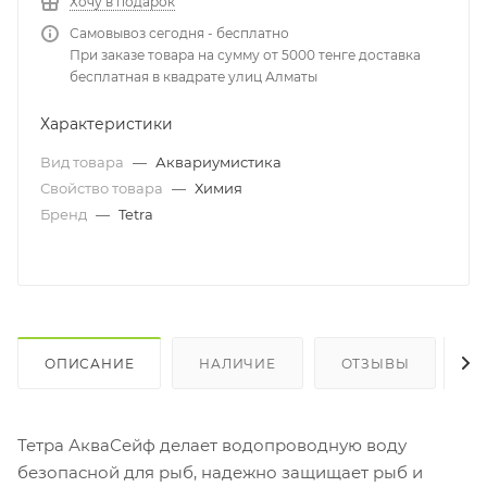
Хочу в подарок
Самовывоз сегодня - бесплатно
При заказе товара на сумму от 5000 тенге доставка
бесплатная в квадрате улиц Алматы
Характеристики
Вид товара
—
Аквариумистика
Свойство товара
—
Химия
Бренд
—
Tetra
ОПИСАНИЕ
НАЛИЧИЕ
ОТЗЫВЫ
К
Тетра АкваСейф делает водопроводную воду
безопасной для рыб, надежно защищает рыб и