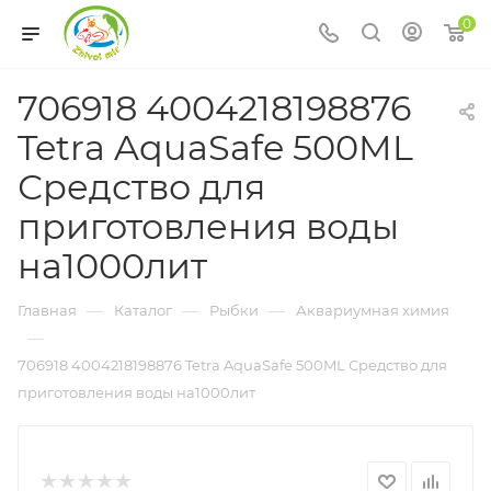
0
706918 4004218198876
Tetra AquaSafe 500ML
Средство для
приготовления воды
на1000лит
—
—
—
Главная
Каталог
Рыбки
Аквариумная химия
—
706918 4004218198876 Tetra AquaSafe 500ML Средство для
приготовления воды на1000лит