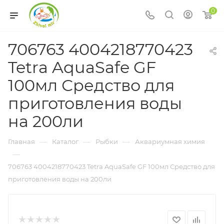
0
706763 4004218770423
Tetra AquaSafe GF
100мл Средство для
приготовления воды
на 200ли
—
—
—
Главная
Каталог
Рыбки
Аквариумная химия
—
706763 4004218770423 Tetra AquaSafe GF 100мл Средство для
приготовления воды на 200ли