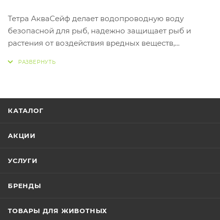
Тетра АкваСейф делает водопроводную воду
безопасной для рыб, надежно защищает рыб и
растения от воздействия вредных веществ,
содержащихся в воде. Усовершенствованный
комплекс витамина В еще более эффективно
способствует снижению стресса, которому рыбы
подвергаются во время подмены воды, создавая
для них здоровую среду обитания.
КАТАЛОГ
АКЦИИ
УСЛУГИ
БРЕНДЫ
ТОВАРЫ ДЛЯ ЖИВОТНЫХ