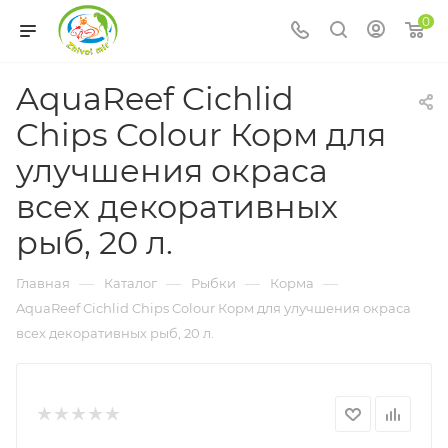
0
AquaReef Cichlid
Chips Colour Корм для
улучшения окраса
всех декоративных
рыб, 20 л.
—
—
—
—
Главная
Каталог
Рыбки
Корма
AquaReef Cichlid Chips Colour Корм для улучшения окраса
всех декоративных рыб, 20 л.