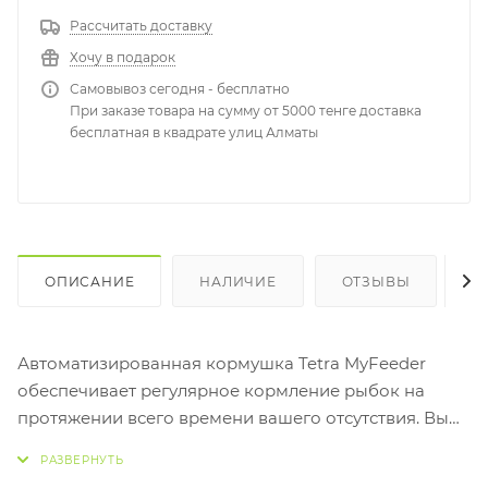
Рассчитать доставку
Хочу в подарок
Самовывоз сегодня - бесплатно
При заказе товара на сумму от 5000 тенге доставка
бесплатная в квадрате улиц Алматы
ОПИСАНИЕ
НАЛИЧИЕ
ОТЗЫВЫ
К
Автоматизированная кормушка Tetra MyFeeder
обеспечивает регулярное кормление рыбок на
протяжении всего времени вашего отсутствия. Вы
собрались в отпуск, выехать за город на выходные
или вас отправляют в командировку? С кормушкой