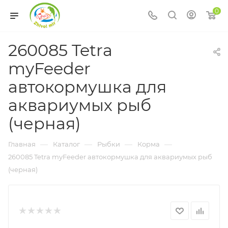
0
260085 Tetra
myFeeder
автокормушка для
аквариумых рыб
(черная)
—
—
—
—
Главная
Каталог
Рыбки
Корма
260085 Tetra myFeeder автокормушка для аквариумых рыб
(черная)