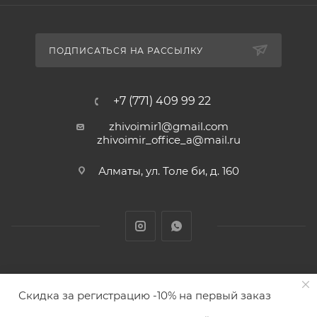
ПОДПИСАТЬСЯ НА РАССЫЛКУ
+7 (771) 409 99 22
zhivoimir1@gmail.com
zhivoimir_office_a@mail.ru
Алматы, ул. Толе би, д. 160
Zhivoimir.kz 2026 © – Интернет-зоомагазин для питомцев и
Скидка за регистрацию -10% на первый заказ
животных с доставкой товаров по Алматы и Казахстану
В КОРЗИНУ