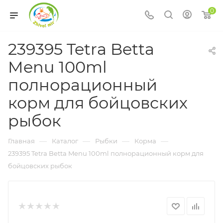
0
239395 Tetra Betta
Menu 100ml
полнорационный
корм для бойцовских
рыбок
—
—
—
—
Главная
Каталог
Рыбки
Корма
239395 Tetra Betta Menu 100ml полнорационный корм для
бойцовских рыбок