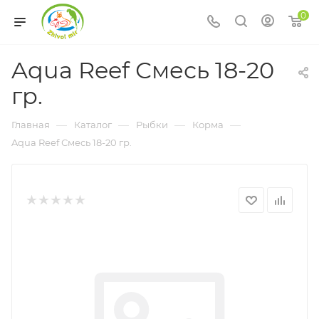
0
Aqua Reef Смесь 18-20
гр.
—
—
—
—
Главная
Каталог
Рыбки
Корма
Aqua Reef Смесь 18-20 гр.