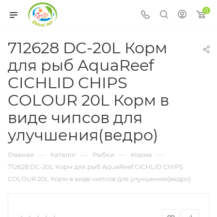
0
712628 DC-20L Корм
для рыб AquaReef
CICHLID CHIPS
COLOUR 20L Корм в
виде чипсов для
улучшения(ведро)
—
—
—
—
Главная
Каталог
Рыбки
Корма
712628 DC-20L Корм для рыб AquaReef CICHLID CHIPS
COLOUR 20L Корм в виде чипсов для улучшения(ведро)