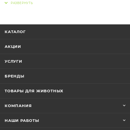
Формула с натуральными каротиноидами
поддерживает яркие цвета рыб, улучшает обмен
веществ и укрепляет иммунную систему. Плотные
чипсы медленно опускаются на дно, что удобно для
КАТАЛОГ
рыб, питающихся в разных слоях воды.
АКЦИИ
Объём упаковки — 20 литров.
Рекомендуется для ежедневного кормления
УСЛУГИ
средних и крупных цихлид.
БРЕНДЫ
В продаже в зоомагазине «Живой мир».
ТОВАРЫ ДЛЯ ЖИВОТНЫХ
КОМПАНИЯ
НАШИ РАБОТЫ