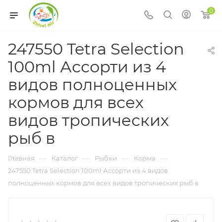
0
247550 Tetra Selection
100ml Ассорти из 4
видов полноценных
кормов для всех
видов тропических
рыб в
—
—
—
—
Главная
Каталог
Рыбки
Корма
247550 Tetra Selection 100ml Ассорти из 4 видов
полноценных кормов для всех видов тропических рыб в