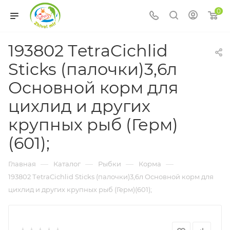
0
193802 ТetraCichlid
Sticks (палочки)3,6л
Основной корм для
цихлид и других
крупных рыб (Герм)
(601);
—
—
—
—
Главная
Каталог
Рыбки
Корма
193802 ТetraCichlid Sticks (палочки)3,6л Основной корм для
цихлид и других крупных рыб (Герм)(601);