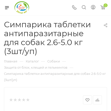
0
Симпарика таблетки
антипаразитарные
для собак 2.6-5.0 кг
(3шт/уп)
—
—
—
Главная
Каталог
Собаки
—
Защита от блох, клещей и гельминтов
Симпарика таблетки антипаразитарные для собак 2.6-5.0 кг
(3шт/уп)