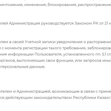
уничтожения, изменения, блокирования, распространени
елей Администрация руководствуется Законом РК от 21 м
телем в своей Учетной записи уведомления о расторжен
ей с момента регистрации такого требования, заблокир
ния информации Пользователя, установленного пп. 5.1 с
ганов, выполняющих свои функции, или запросов иных лиц
о персональные данные.
ателем и Администрацией, возникающие в связи с приме
ся действующим законодательством Республики Казахст