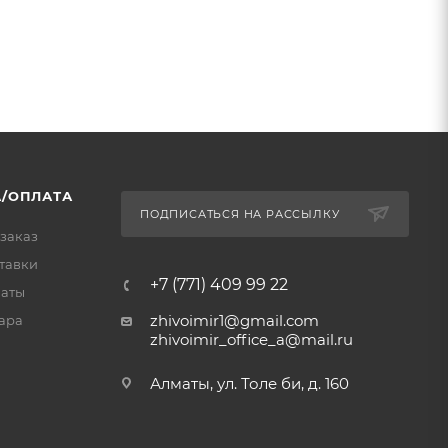
/ОПЛАТА
ПОДПИСАТЬСЯ НА РАССЫЛКУ
 заказ
тавки
+7 (771) 409 99 22
латы
zhivoimir1@gmail.com
ара
zhivoimir_office_a@mail.ru
Алматы, ул. Толе би, д. 160